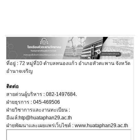
แผนพัฒนาบุคลากร
การส่งเสริมความโปร่งใสและป้องกันการทุจริต
การประเมินความเสี่ยง
ช่องทางการร้องเรียนการทุจริตและประพฤติมิชอบ
ที่อยู่ : 72 หมู่ที่10 ตำบลหนองแก้ว อำเภอหัวตะพาน จังหวัด
นโยบาย No Gift Policy
อำนาจเจริญ
มาตรการส่งเสริมคุณธรรมและความโปร่งใส
ติดต่อ
แนวทางในการป้องกันการทุจริต
สายด่วนผู้บริหาร :
082-1497684.
ฝ่ายธุรการ :
045-469506
แนวปฏิบัติการจัดการเรื่องร้องเรียนการทุจริตฯ
ฝ่ายวิชาการและงานทะเบียน :
อีเมล์:
htp@huataphan29.ac.th
ข้อมูลสถานศึกษา
ฝ่ายพัฒนาและเผยแพร่เว็บไซต์ :
www.huataphan29.ac.th
ข้อมูลบุคลากร