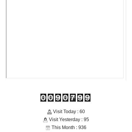
กลุ่มสาระการเรียนรู้ภาษาไทย
กลุ่มสาระฯการงานอาชีพ
กลุ่มสาระฯคณิตศาสตร์
กลุ่มสาระฯภาษาต่างประเทศ
กลุ่มสาระฯวิทยาศาสตร์และเทคโนโลยี
กลุ่มสาระฯศิลปะ
กลุ่มสาระฯสังคมศึกษาศาสนาและวัฒนธรรม
กลุ่มสาระฯสุขศึกษาและพละศึกษา
Visit Today : 60
ข้อมูลผู้บริหาร
Visit Yesterday : 95
This Month : 936