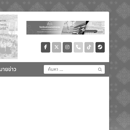
มายข่าว