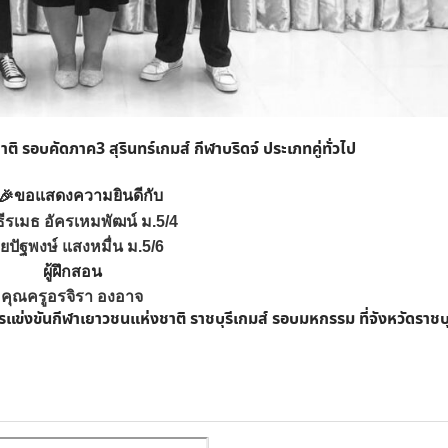
ิ รอบคัดภาค3 สุรินทร์เกมส์ กีฬาบริดจ์ ประเภทคู่ทั่วไป
ขอแสดงความยินดีกับ
ีรเมธ อัครเหมพัฒน์ ม.5/4
ยปัฐพงษ์ แสงหมื่น ม.5/6
ผู้ฝึกสอน
คุณครูอรจิรา องอาจ
การแข่งขันกีฬาเยาวชนแห่งชาติ ราชบุรีเกมส์ รอบมหกรรม ที่จังหวัดราชบุ