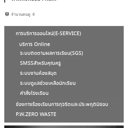
แผนพัฒนาบุคลากร
จำนวนคนดู:
8
การส่งเสริมความโปร่งใสและป้องกันการทุจริต
การประเมินความเสี่ยง
การบริการออนไลน์(E-SERVICE)
บริการ Online
ช่องทางการร้องเรียนการทุจริตและประพฤติมิชอบ
ระบบติดตามผลการเรียน(SGS)
นโยบาย No Gift Policy
SMSSสำหรับคุณครู
มาตรการส่งเสริมคุณธรรมและความโปร่งใส
ระบบงานห้องสมุด
ระบบดูแลช่วยเหลือนักเรียน
แนวทางในการป้องกันการทุจริต
คำสั่งโรงเรียน
แนวปฏิบัติการจัดการเรื่องร้องเรียนการทุจริตฯ
ช่องทางร้องเรียนการทุจริตและประพฤติมิชอบ
ข้อมูลสถานศึกษา
P.W.ZERO WASTE
ข้อมูลบุคลากร