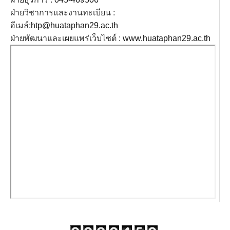
ประวัติโรงเรียน
ฝ่ายวิชาการและงานทะเบียน :
วิสัยทัศน์ พันธกิจ เป้าประสงค์
อีเมล์:
htp@huataphan29.ac.th
ฝ่ายพัฒนาและเผยแพร่เว็บไซต์ :
www.huataphan29.ac.th
โครงสร้างหน่วยงาน
จดหมายข่าว
ทำเนียบผู้บริหาร
บริการ Online
ฝ่ายบริหารสถานศึกษา
สถิติผู้เข้าเยี่ยมชมเว็บไซต์
โรงเรียนหัวตะพานวิทยาคม