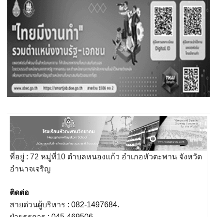
กลุ่มสาระการเรียนรู้ภาษาไทย
กลุ่มสาระฯการงานอาชีพ
กลุ่มสาระฯคณิตศาสตร์
กลุ่มสาระฯภาษาต่างประเทศ
กลุ่มสาระฯวิทยาศาสตร์และเทคโนโลยี
กลุ่มสาระฯศิลปะ
กลุ่มสาระฯสังคมศึกษาศาสนาและวัฒนธรรม
ที่อยู่ : 72 หมู่ที่10 ตำบลหนองแก้ว อำเภอหัวตะพาน จังหวัด
อำนาจเจริญ
กลุ่มสาระฯสุขศึกษาและพละศึกษา
ติดต่อ
ข้อมูลผู้บริหาร
สายด่วนผู้บริหาร :
082-1497684.
ฝ่ายธุรการ :
045-469506