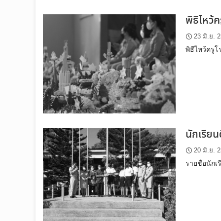
พิธีไหว้
23 มิ.ย. 
พิธีไหว้คร
นักเรียนด
20 มิ.ย. 
รายชื่อนักเ